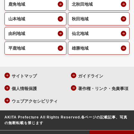
鹿角地域
北秋田地域
山本地域
秋田地域
由利地域
仙北地域
平鹿地域
雄勝地域
サイトマップ
ガイドライン
個人情報保護
著作権・リンク・免責事項
ウェブアクセシビリティ
AKITA Prefecture All Rights Reserved.
各ページの記載記事、写真
の無断転載を禁じます