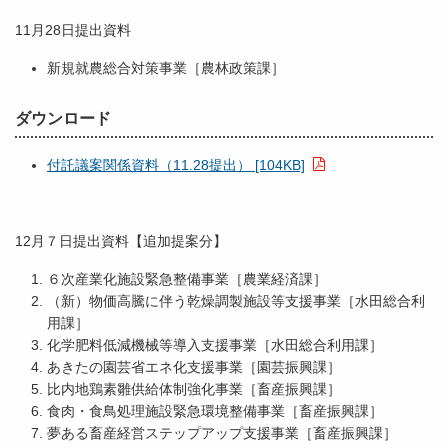
11月28日提出資料
新規就農総合対策事業［農林政策課］
ダウンロード
付託議案関係資料（11.28提出） [104KB]
12月７日提出資料【追加提案分】
６次産業化施設緊急整備事業［農業経済課］
（新）物価高騰に伴う乾燥調製施設等支援事業［水田総合利
用課］
化学肥料低減機械等導入支援事業［水田総合利用課］
あきたの園芸省エネ化支援事業［園芸振興課］
比内地鶏素雛供給体制強化事業［畜産振興課］
食肉・食鳥処理施設緊急環境整備事業［畜産振興課］
夢ある畜産経営ステップアップ支援事業［畜産振興課］