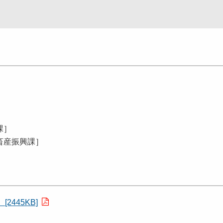
課］
畜産振興課］
2445KB]