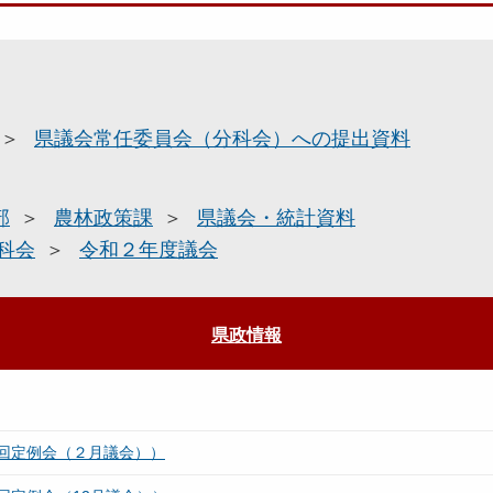
県議会常任委員会（分科会）への提出資料
部
農林政策課
県議会・統計資料
科会
令和２年度議会
県政情報
回定例会（２月議会））