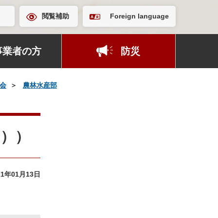
閲覧補助
Foreign language
事業者の方
防災
会
農林水産部
日））
21年01月13日