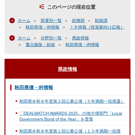
このページの現在位置
ホーム
部署別一覧
総務部
財政課
秋田県債・IR情報
ＩＲ情報（投資家向け広報）
ホーム
分野別一覧
県政情報
重点施策・財政
秋田県債・IR情報
県政情報
秋田県債・IR情報
秋田県令和８年度第２回公募公債（５年満期一括償還）
「DEALWATCH AWARDS 2025」の地方債部門「Local
Government Bond of the Year」を受賞
秋田県令和８年度第１回公募公債（１０年満期一括償