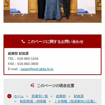
このページに関するお問い合わせ
総務部 財政課
TEL：018-860-1104
FAX：018-860-3805
E-mail：
zaisei@pref.akita.lg.jp
このページの現在位置
ホーム
部署別一覧
総務部
財政課
秋田県債・IR情報
ＩＲ情報（投資家向け広報）