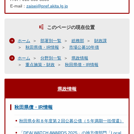
E-mail：
zaisei@pref.akita.lg.jp
このページの現在位置
ホーム
部署別一覧
総務部
財政課
秋田県債・IR情報
市場公募10年債
ホーム
分野別一覧
県政情報
重点施策・財政
秋田県債・IR情報
県政情報
秋田県債・IR情報
秋田県令和８年度第２回公募公債（５年満期一括償還）
「DEALWATCH AWARDS 2025」の地方債部門「Local