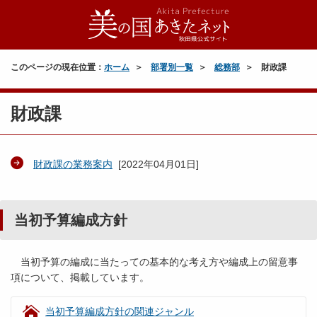
このページの現在位置：
ホーム
部署別一覧
総務部
財政課
財政課
財政課の業務案内
[
2022年04月01日
]
当初予算編成方針
当初予算の編成に当たっての基本的な考え方や編成上の留意事
項について、掲載しています。
当初予算編成方針の関連ジャンル