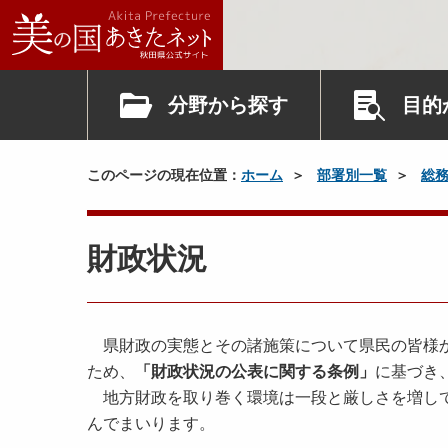
分野から探す
目的
このページの現在位置：
ホーム
部署別一覧
総
財政状況
県財政の実態とその諸施策について県民の皆様か
ため、
「財政状況の公表に関する条例」
に基づき
地方財政を取り巻く環境は一段と厳しさを増して
んでまいります。