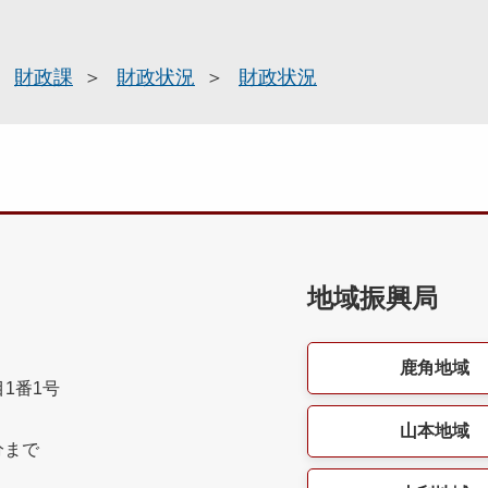
財政課
財政状況
財政状況
地域振興局
鹿角地域
目1番1号
山本地域
分まで