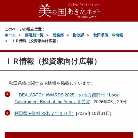
このページの現在位置：
ホーム
部署別一覧
総務部
財政課
秋田県債・IR情報
ＩＲ情報（投資家向け広報）
ＩＲ情報（投資家向け広報）
秋田県債に関するIR情報を掲載しています。
「DEALWATCH AWARDS 2025」の地方債部門「Local
Government Bond of the Year」を受賞
[
2026年05月29日
]
秋田県IR資料(令和７年１０月)
[
2025年10月31日
]