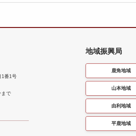
地域振興局
鹿角地域
目1番1号
山本地域
分まで
由利地域
平鹿地域