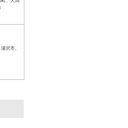
川町、大潟
市
、湯沢市、