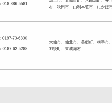
潟上市、五城目町、八郎潟町、井
018-886-5581
村、秋田市、由利本荘市、にかほ
0187-73-6330
大仙市、仙北市、美郷町、横手市
0187-62-5288
羽後町、東成瀬村