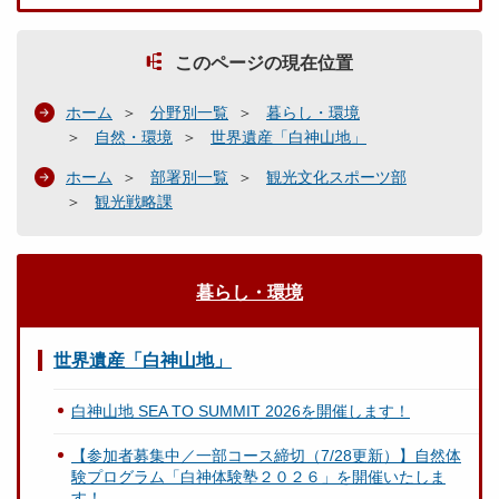
このページの現在位置
ホーム
分野別一覧
暮らし・環境
自然・環境
世界遺産「白神山地」
ホーム
部署別一覧
観光文化スポーツ部
観光戦略課
暮らし・環境
世界遺産「白神山地」
白神山地 SEA TO SUMMIT 2026を開催します！
【参加者募集中／一部コース締切（7/28更新）】自然体
験プログラム「白神体験塾２０２６」を開催いたしま
す！