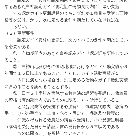
するあきた白神認定ガイド認定証の有効期間内に、県が実施
する認定ガイド更新講習のうちいずれか１種目を受講し面接
指導を受け、かつ、次に定める要件を満たしていなければな
らない。
（２）更新要件
認定ガイド資格の更新は、次のすべての要件を満たしてい
る必要がある。
① 有効期間内のあきた白神認定ガイド認定証を所持してい
ること。
② 白神山地及びその周辺地域におけるガイド活動実績が３
年間で１５日以上であること。ただし、ガイド活動実績が１
５日に満たない場合は、別に定める活動をガイド活動実績
に含めることを認めることとする。
③ 日本赤十字社が実施する救急法の講習を受講し、救急員
の資格（有効期間内であるものに限る。）を所持しているこ
と又は消防等が実施する心肺蘇生、気道異物除去、急病の
手当、けがの手当て（止血・包帯・固定）、搬送及び救護の
知識を得られる救急法の講習を受講し、その受講証明書
（講習を受けた日が当該証明書の発行日から５年以内である
ものに限る。）を所持していること。