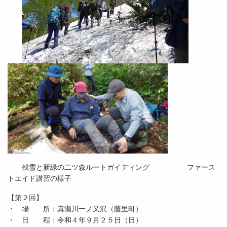
残雪と新緑の二ツ森ルートガイディング ファース
トエイド講習の様子
【第２回】
・ 場 所：真瀬川一ノ又沢（藤里町）
・ 日 程：令和４年９月２５日（日）