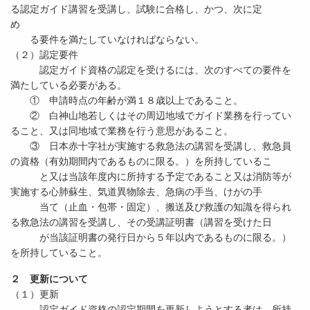
る認定ガイド講習を受講し、試験に合格し、かつ、次に定
め
る要件を満たしていなければならない。
（２）認定要件
認定ガイド資格の認定を受けるには、次のすべての要件を
満たしている必要がある。
① 申請時点の年齢が満１８歳以上であること。
② 白神山地若しくはその周辺地域でガイド業務を行ってい
ること、又は同地域で業務を行う意思があること。
③ 日本赤十字社が実施する救急法の講習を受講し、救急員
の資格（有効期間内であるものに限る。）を所持しているこ
と又は当該年度内に所持する予定であること又は消防等が
実施する心肺蘇生、気道異物除去、急病の手当、けがの手
当て（止血・包帯・固定）、搬送及び救護の知識を得られ
る救急法の講習を受講し、その受講証明書（講習を受けた日
が当該証明書の発行日から５年以内であるものに限る。）
を所持していること。
２ 更新について
（１）更新
認定ガイド資格の認定期間を更新しようとする者は、所持