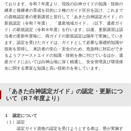
ております。令和７年度より、現役の白神ガイドの知識・技術の
継承と後継者の育成を目的に２種のガイド区分を設け、これまで
の資格認定者の更新講習と並行して「あきた白神認定ガイド」の
新規認定（令和７年度）、「遺産地域ガイド」（以下、遺産ガイ
ド）の新規認定（令和８年度）を行います。以後、更新講習は該
当者の更新年度毎に、両ガイドの新規認定は隔年で実施していき
ます。認定を受けたガイドは、ガイドとして必要な基礎的知識や
技術を習得し、来訪者の安心・安全のため、危急時に対応ができ
るようファーストエイドの知識・技術を身に付けているほか、遺
産ガイドにおいては白神山地に深く精通し、安全管理及び環境保
全に関する豊富な知識と高い技術力を有しています。
「あきた白神認定ガイド」の認定・更新につ
いて（R７年度より）
１ 認定について
（１）認定
認定ガイド資格の認定を受けようとする者は、県が実施す