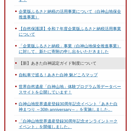
企業版ふるさと納税の活用事業について（白神山地保全
推進事業）
【自然保護課】令和７年度企業版ふるさと納税活用事業
について
「企業版ふるさと納税」事業（白神山地保全推進事業）
に対して、新たに寄附の申し出をいただきました
【新】あきた白神認定ガイド制度について
自転車で巡る！あきた白神 魅どころマップ
世界自然遺産「白神山地」体験プログラム等データベー
スサイトを公開しています！
白神山地世界遺産登録30周年記念イベント「あきた白
神まつり ～30th anniversary～」を実施しました。
「白神山地世界遺産登録30周年記念オンライントーク
イベント」を開催しました。