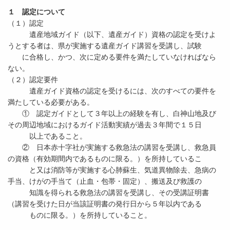
１ 認定について
（１）認定
遺産地域ガイド（以下、遺産ガイド）資格の認定を受けよ
うとする者は、県が実施する遺産ガイド講習を受講し、試験
に合格し、かつ、次に定める要件を満たしていなければなら
ない。
（２）認定要件
遺産ガイド資格の認定を受けるには、次のすべての要件を
満たしている必要がある。
① 認定ガイドとして３年以上の経験を有し、白神山地及び
その周辺地域におけるガイド活動実績が過去３年間で１５日
以上であること。
② 日本赤十字社が実施する救急法の講習を受講し、救急員
の資格（有効期間内であるものに限る。）を所持しているこ
と又は消防等が実施する心肺蘇生、気道異物除去、急病の
手当、けがの手当て（止血・包帯・固定）、搬送及び救護の
知識を得られる救急法の講習を受講し、その受講証明書
（講習を受けた日が当該証明書の発行日から５年以内である
ものに限る。）を所持していること。