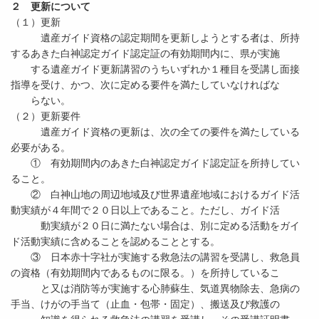
２ 更新について
（１）更新
遺産ガイド資格の認定期間を更新しようとする者は、所持
するあきた白神認定ガイド認定証の有効期間内に、県が実施
する遺産ガイド更新講習のうちいずれか１種目を受講し面接
指導を受け、かつ、次に定める要件を満たしていなければな
らない。
（２）更新要件
遺産ガイド資格の更新は、次の全ての要件を満たしている
必要がある。
① 有効期間内のあきた白神認定ガイド認定証を所持してい
ること。
② 白神山地の周辺地域及び世界遺産地域におけるガイド活
動実績が４年間で２０日以上であること。ただし、ガイド活
動実績が２０日に満たない場合は、別に定める活動をガイ
ド活動実績に含めることを認めることとする。
③ 日本赤十字社が実施する救急法の講習を受講し、救急員
の資格（有効期間内であるものに限る。）を所持しているこ
と又は消防等が実施する心肺蘇生、気道異物除去、急病の
手当、けがの手当て（止血・包帯・固定）、搬送及び救護の