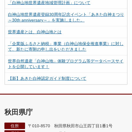
「白神山地世界遺産地域管理計画」について
白神山地世界遺産登録30周年記念イベント「あきた白神まつり
～30th anniversary～」を実施しました。
世界遺産とは、白神山地とは
「企業版ふるさと納税」事業（白神山地保全推進事業）に対し
て、新たに寄附の申し出をいただきました
世界自然遺産「白神山地」体験プログラム等データベースサイ
トを公開しています！
【新】あきた白神認定ガイド制度について
秋田県庁
住所
〒010-8570 秋田県秋田市山王四丁目1番1号