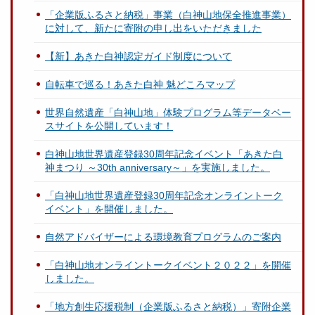
「企業版ふるさと納税」事業（白神山地保全推進事業）
に対して、新たに寄附の申し出をいただきました
【新】あきた白神認定ガイド制度について
自転車で巡る！あきた白神 魅どころマップ
世界自然遺産「白神山地」体験プログラム等データベー
スサイトを公開しています！
白神山地世界遺産登録30周年記念イベント「あきた白
神まつり ～30th anniversary～」を実施しました。
「白神山地世界遺産登録30周年記念オンライントーク
イベント」を開催しました。
自然アドバイザーによる環境教育プログラムのご案内
「白神山地オンライントークイベント２０２２」を開催
しました。
「地方創生応援税制（企業版ふるさと納税）」寄附企業