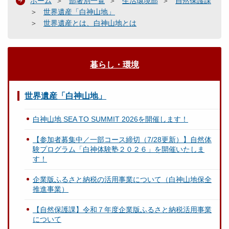
ホーム
部署別一覧
生活環境部
自然保護課
世界遺産「白神山地」
世界遺産とは、白神山地とは
暮らし・環境
世界遺産「白神山地」
白神山地 SEA TO SUMMIT 2026を開催します！
【参加者募集中／一部コース締切（7/28更新）】自然体
験プログラム「白神体験塾２０２６」を開催いたしま
す！
企業版ふるさと納税の活用事業について（白神山地保全
推進事業）
【自然保護課】令和７年度企業版ふるさと納税活用事業
について