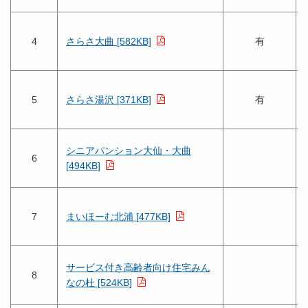
4
さらさ大曲 [582KB]
有
5
さらさ湯沢 [371KB]
有
シニアパンション大仙・大曲
6
[494KB]
7
まいほーむ北浦 [477KB]
サービス付き高齢者向け住宅みん
8
なの杜 [524KB]