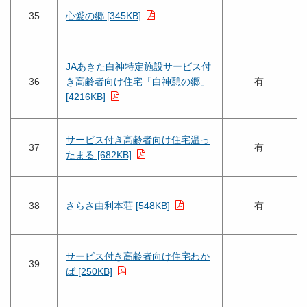
35
心愛の郷 [345KB]
JAあきた白神特定施設サービス付
36
き高齢者向け住宅「白神憩の郷」
有
[4216KB]
サービス付き高齢者向け住宅温っ
37
有
たまる [682KB]
38
さらさ由利本荘 [548KB]
有
サービス付き高齢者向け住宅わか
39
ば [250KB]