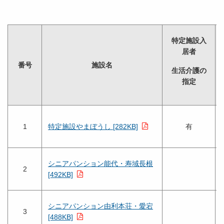
特定施設入
居者
番号
施設名
生活介護の
指定
1
特定施設やまぼうし [282KB]
有
シニアパンション能代・寿域長根
2
[492KB]
シニアパンション由利本荘・愛宕
3
[488KB]