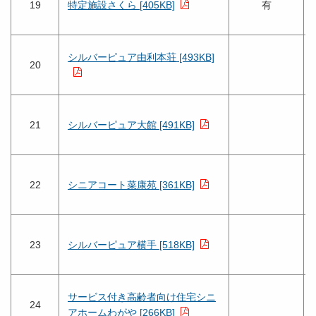
19
特定施設さくら [405KB]
有
シルバーピュア由利本荘 [493KB]
20
21
シルバーピュア大館 [491KB]
22
シニアコート菜康苑 [361KB]
23
シルバーピュア横手 [518KB]
サービス付き高齢者向け住宅シニ
24
アホームわがや [266KB]