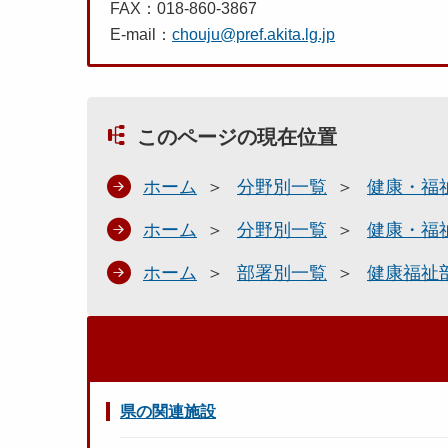
FAX：018-860-3867
E-mail：
chouju@pref.akita.lg.jp
このページの現在位置
ホーム
分野別一覧
健康・福
ホーム
分野別一覧
健康・福
ホーム
部署別一覧
健康福祉
県の関連施設