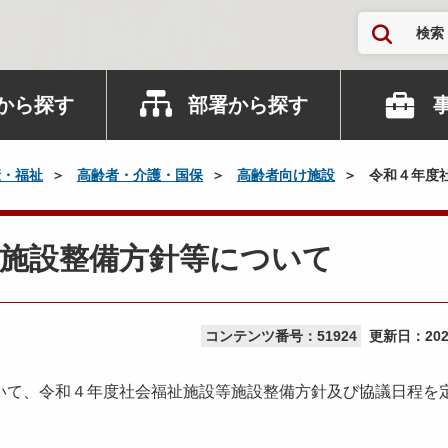
検索
から探す
部署から探す
康・福祉
高齢者・介護・国保
高齢者向け施設
令和４年度
等施設整備方針等について
コンテンツ番号：51924
更新日：
20
て、令和４年度社会福祉施設等施設整備方針及び協議日程を