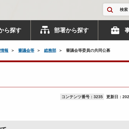
検索
から探す
部署から探す
政情報
審議会等
総務部
審議会等委員の共同公募
コンテンツ番号：3235
更新日：
20