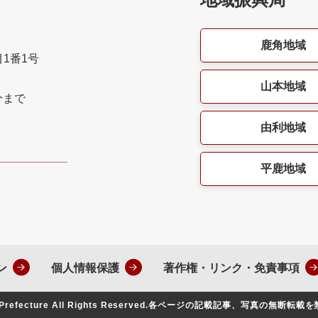
鹿角地域
目1番1号
山本地域
分まで
由利地域
平鹿地域
ン
個人情報保護
著作権・リンク・免責事項
Prefecture All Rights Reserved.
各ページの記載記事、写真の無断転載を