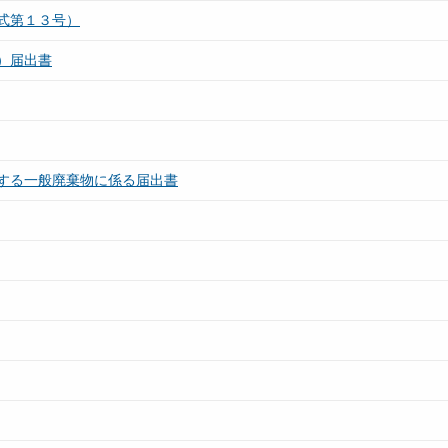
式第１３号）
）届出書
する一般廃棄物に係る届出書