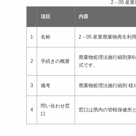
2－05 
項目
内容
1
名称
2－05 産業廃棄物再生
廃棄物処理法施行細則第6
2
手続きの概要
式です。
3
備考
廃棄物処理法施行細則 様
問い合わせ窓
4
窓口は県内の管轄保健所
口