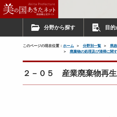
分野から探す
目的
このページの現在位置：
ホーム
分野別一覧
県
廃棄物の処理及び清掃に関
２－０５ 産業廃棄物再生