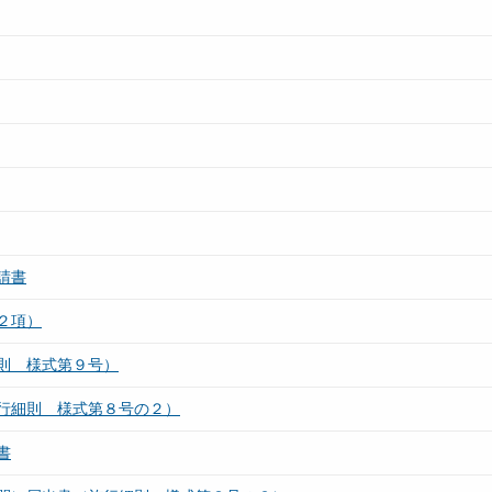
請書
２項）
則 様式第９号）
行細則 様式第８号の２）
書