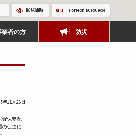
閲覧補助
Foreign language
事業者の方
防災
25年11月26日
宅確保要配
居の促進に
た。