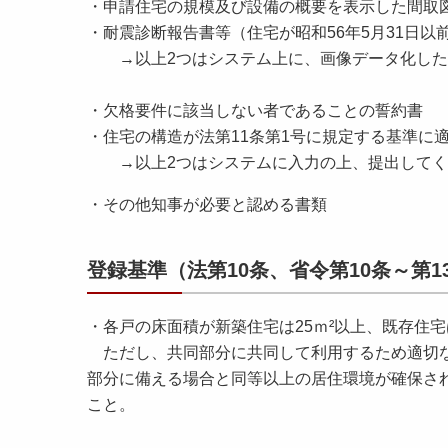
・申請住宅の規模及び設備の概要を表示した間取
・耐震診断報告書等（住宅が昭和56年5月31日
→以上2つはシステム上に、画像データ化した
・欠格要件に該当しない者であることの誓約書
・住宅の構造が法第11条第1号に規定する基準に
→以上2つはシステムに入力の上、提出してく
・その他知事が必要と認める書類
登録基準（法第10条、省令第10条～第1
・各戸の床面積が新築住宅は25ｍ²以上、既存住宅
ただし、共同部分に共同して利用するため適切な
部分に備える場合と同等以上の居住環境が確保され
こと。