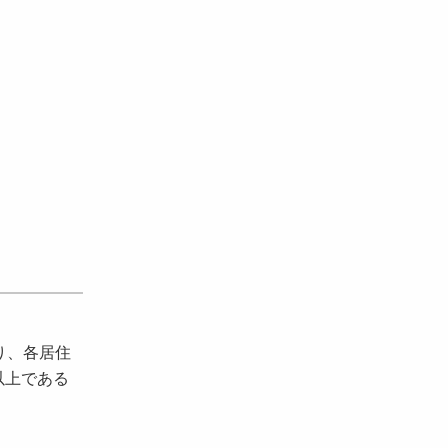
り、各居住
以上である