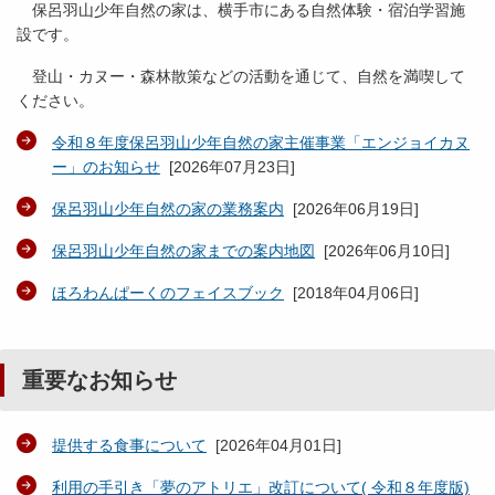
保呂羽山少年自然の家は、横手市にある自然体験・宿泊学習施
設です。
登山・カヌー・森林散策などの活動を通じて、自然を満喫して
ください。
令和８年度保呂羽山少年自然の家主催事業「エンジョイカヌ
ー」のお知らせ
[
2026年07月23日
]
保呂羽山少年自然の家の業務案内
[
2026年06月19日
]
保呂羽山少年自然の家までの案内地図
[
2026年06月10日
]
ほろわんぱーくのフェイスブック
[
2018年04月06日
]
重要なお知らせ
提供する食事について
[
2026年04月01日
]
利用の手引き「夢のアトリエ」改訂について( 令和８年度版)