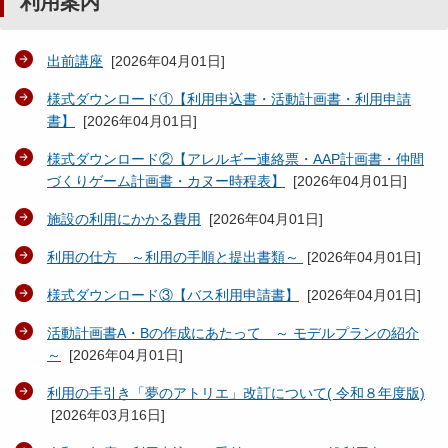
利用案内
出前講座
[
2026年04月01日
]
様式ダウンロード①【利用申込書・活動計画書・利用申請
書】
[
2026年04月01日
]
様式ダウンロード②【アレルギー連絡票・AAP計画書・仲間
づくりゲーム計画書・カヌー時程表】
[
2026年04月01日
]
施設の利用にかかる費用
[
2026年04月01日
]
利用の仕方 ～利用の手順と提出書類～
[
2026年04月01日
]
様式ダウンロード③【バス利用申請書】
[
2026年04月01日
]
活動計画書A・Bの作成にあたって ～ モデルプランの紹介
～
[
2026年04月01日
]
利用の手引き「夢のアトリエ」改訂について( 令和８年度版)
[
2026年03月16日
]