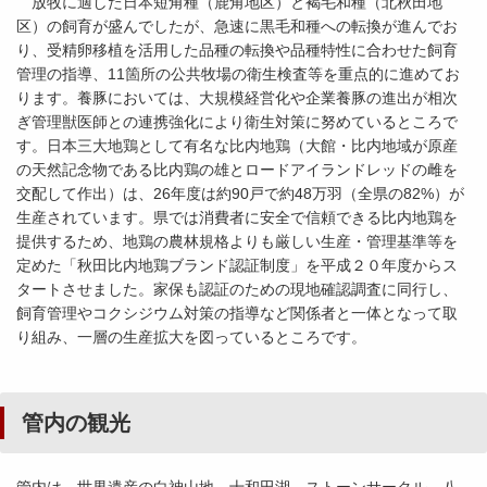
放牧に適した日本短角種（鹿角地区）と褐毛和種（北秋田地
区）の飼育が盛んでしたが、急速に黒毛和種への転換が進んでお
り、受精卵移植を活用した品種の転換や品種特性に合わせた飼育
管理の指導、11箇所の公共牧場の衛生検査等を重点的に進めてお
ります。養豚においては、大規模経営化や企業養豚の進出が相次
ぎ管理獣医師との連携強化により衛生対策に努めているところで
す。日本三大地鶏として有名な比内地鶏（大館・比内地域が原産
の天然記念物である比内鶏の雄とロードアイランドレッドの雌を
交配して作出）は、26年度は約90戸で約48万羽（全県の82%）が
生産されています。県では消費者に安全で信頼できる比内地鶏を
提供するため、地鶏の農林規格よりも厳しい生産・管理基準等を
定めた「秋田比内地鶏ブランド認証制度」を平成２０年度からス
タートさせました。家保も認証のための現地確認調査に同行し、
飼育管理やコクシジウム対策の指導など関係者と一体となって取
り組み、一層の生産拡大を図っているところです。
管内の観光
管内は、世界遺産の白神山地、十和田湖、ストーンサークル、八