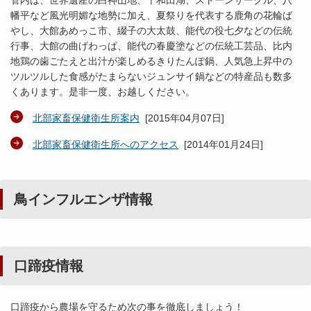
幡平など風光明媚な地勢に加え、夏祭りを代表する鹿角の花輪ば
やし、大館あめっこ市、綴子の大太鼓、能代の役七夕などの伝統
行事、大館の曲げわっぱ、能代の春慶塗などの伝統工芸品、比内
地鶏の歯ごたえと出汁が楽しめるきりたんぽ鍋、人気急上昇中の
ツルツルした食感がたまらないジュンサイ鍋などの特産品も数多
くあります。是非一度、お越しください。
北部家畜保健衛生所案内
[
2015年04月07日
]
北部家畜保健衛生所へのアクセス
[
2014年01月24日
]
鳥インフルエンザ情報
口蹄疫情報
口蹄疫から農場を守るため次の事を徹底しましょう！