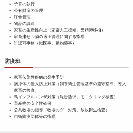
予算の執行
公有財産の管理
庁舎管理
物品の調達
家畜の生産性向上（家畜人工授精、受精卵移植）
家畜排せつ物の適正管理に関する指導
許認可事務（獣医事、動物薬事）
防疫班
家畜伝染性疾病の発生予防
病原体の侵入防止対策（飼養衛生管理基準の遵守指導、導入
家畜の検査）
鳥インフルエンザ対策（報告徴求、モニタリング検査）
畜産物の安全性確保
公共牧場の指導（牧場のダニ対策、放牧衛生検査）
自衛防疫団体等の指導