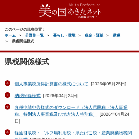
このページの現在位置：
ホーム
分野別一覧
暮らし・環境
税金・証紙
県税
県税関係様式
県税関係様式
個人事業税所得計算書の様式について
[
2026年05月25日
]
納税関係様式
[
2026年04月24日
]
各種申請申告様式のダウンロード（法人県民税・法人事業
税、特別法人事業税及び地方法人特別税）
[
2026年04月24
日
]
軽油引取税・ゴルフ場利用税・県たばこ税・産業廃棄物税関