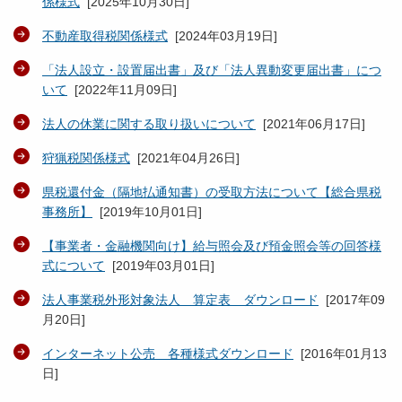
係様式
[
2025年10月30日
]
不動産取得税関係様式
[
2024年03月19日
]
「法人設立・設置届出書」及び「法人異動変更届出書」につ
いて
[
2022年11月09日
]
法人の休業に関する取り扱いについて
[
2021年06月17日
]
狩猟税関係様式
[
2021年04月26日
]
県税還付金（隔地払通知書）の受取方法について【総合県税
事務所】
[
2019年10月01日
]
【事業者・金融機関向け】給与照会及び預金照会等の回答様
式について
[
2019年03月01日
]
法人事業税外形対象法人 算定表 ダウンロード
[
2017年09
月20日
]
インターネット公売 各種様式ダウンロード
[
2016年01月13
日
]