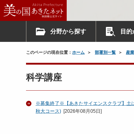
分野から探す
目的
このページの現在位置：
ホーム
部署別一覧
産
科学講座
※募集終了※【あきたサイエンスクラブ】土
秋大コース)
[
2026年08月05日
]