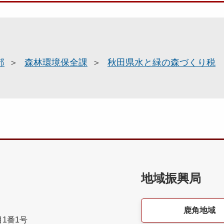
部
森林環境保全課
秋田県水と緑の森づくり税
地域振興局
鹿角地域
目1番1号