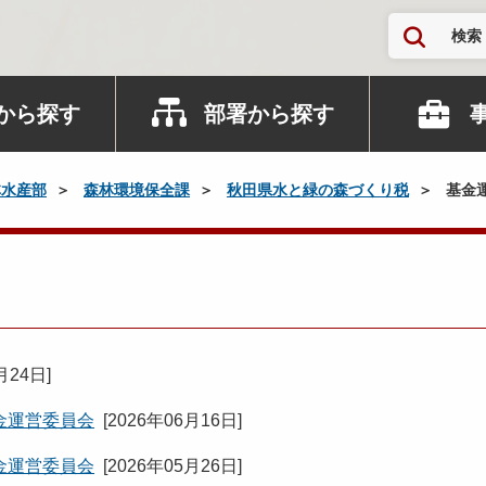
検索
から探す
部署から探す
林水産部
森林環境保全課
秋田県水と緑の森づくり税
基金
月24日
]
金運営委員会
[
2026年06月16日
]
金運営委員会
[
2026年05月26日
]