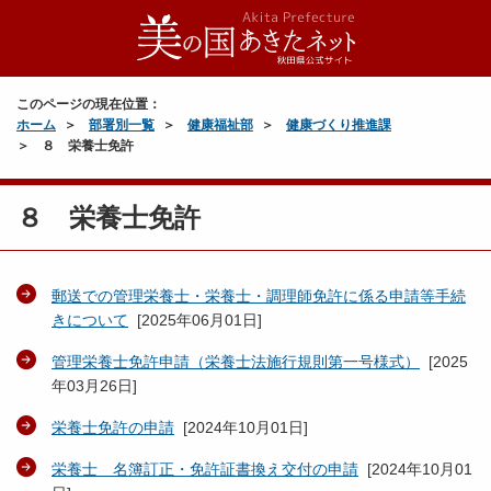
このページの現在位置：
ホーム
部署別一覧
健康福祉部
健康づくり推進課
８ 栄養士免許
８ 栄養士免許
郵送での管理栄養士・栄養士・調理師免許に係る申請等手続
きについて
[
2025年06月01日
]
管理栄養士免許申請（栄養士法施行規則第一号様式）
[
2025
年03月26日
]
栄養士免許の申請
[
2024年10月01日
]
栄養士 名簿訂正・免許証書換え交付の申請
[
2024年10月01