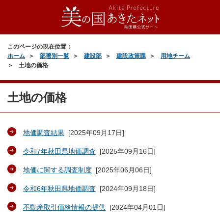
このページの現在位置：
ホーム
部署別一覧
建設部
建設政策課
用地チーム
土地の価格
土地の価格
地価調査結果
[
2025年09月17日
]
令和7年秋田県地価調査
[
2025年09月16日
]
地価に関する調査制度
[
2025年06月06日
]
令和6年秋田県地価調査
[
2024年09月18日
]
不動産取引価格情報の提供
[
2024年04月01日
]