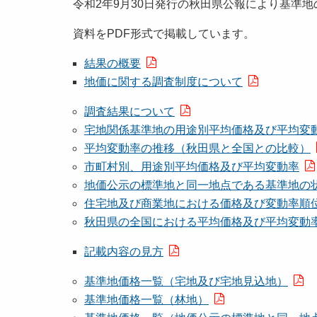
令和2年9月30日発行の秋田県公報により基準地
資料をPDF形式で掲載しています。
結果の概要
地価に関する調査制度について
調査結果について
宅地関係基準地の用途別平均価格及び平均変
平均変動率の推移（秋田県と全国との比較）
市町村別、用途別平均価格及び平均変動率
地価公示の標準地と同一地点である基準地の
住宅地及び商業地における価格及び変動率順
秋田県の全国における平均価格及び平均変動
記載内容の見方
基準地価格一覧（宅地及び宅地見込地）
基準地価格一覧（林地）