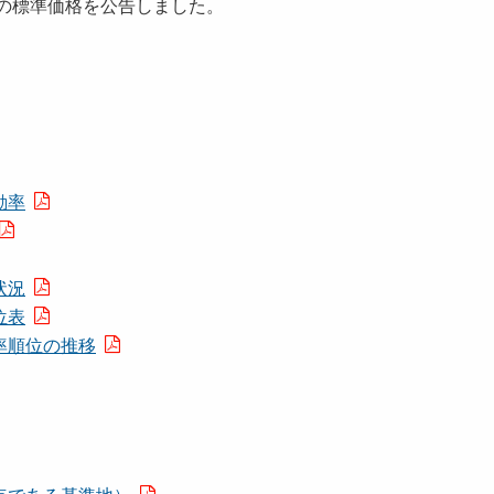
の標準価格を公告しました。
動率
状況
位表
率順位の推移