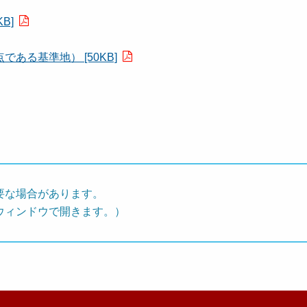
B]
る基準地） [50KB]
要な場合があります。
ウィンドウで開きます。）