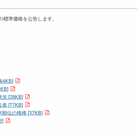
の標準価格を公告します。
4KB]
B]
[28KB]
[77KB]
の推移 [37KB]
]