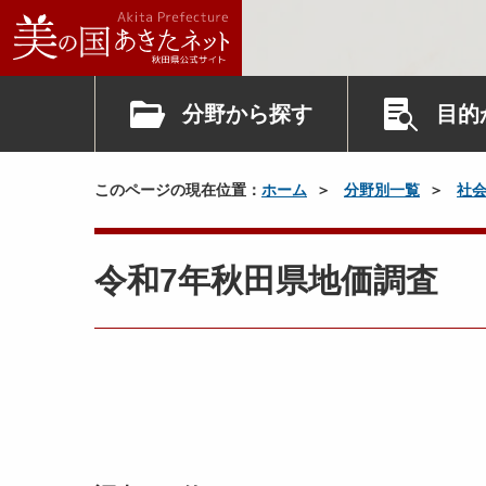
分野から探す
目的
このページの現在位置：
ホーム
分野別一覧
社
令和7年秋田県地価調査