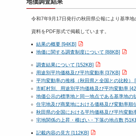
地価調査結果
令和7年9月17日発行の秋田県公報により基準地
資料をPDF形式で掲載しています。
結果の概要 [94KB]
地価に関する調査制度について [88KB]
調査結果について [152KB]
用途別平均価格及び平均変動率 [37KB]
平均変動率の推移（秋田県と全国との比較） [6
市町村別、用途別平均価格及び平均変動率 [42K
地価公示の標準地と同一地点である基準地の状況 
住宅地及び商業地における価格及び変動率順位表 
秋田県の全国における平均価格及び平均変動率順位
宅地関係の上昇・横ばい・下落の地点数 [51KB
記載内容の見方 [112KB]