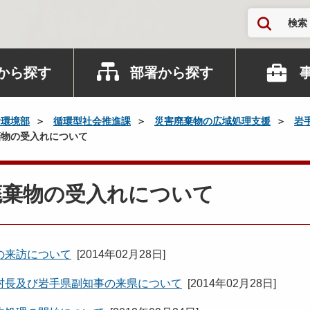
検索
から探す
部署から探す
活環境部
循環型社会推進課
災害廃棄物の広域処理支援
岩
物の受入れについて
廃棄物の受入れについて
の来訪について
[
2014年02月28日
]
村長及び岩手県副知事の来県について
[
2014年02月28日
]