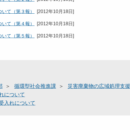
ついて（第３報）
[
2012年10月18日
]
ついて（第４報）
[
2012年10月18日
]
ついて（第５報）
[
2012年10月18日
]
部
循環型社会推進課
災害廃棄物の広域処理支
れについて
受入れについて