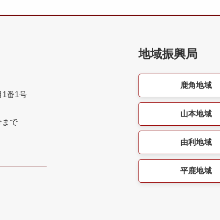
地域振興局
鹿角地域
目1番1号
山本地域
分まで
由利地域
平鹿地域