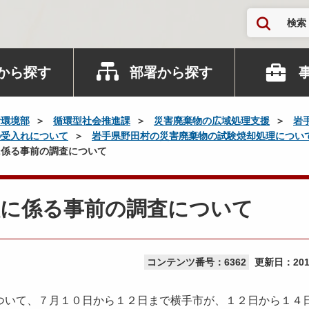
検索
から探す
部署から探す
活環境部
循環型社会推進課
災害廃棄物の広域処理支援
岩
の受入れについて
岩手県野田村の災害廃棄物の試験焼却処理につい
に係る事前の調査について
理に係る事前の調査について
コンテンツ番号：6362
更新日：
20
ついて、７月１０日から１２日まで横手市が、１２日から１４