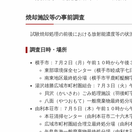
焼却施設等の事前調査
試験焼却処理の前後における放射能濃度等の
調査日時・場所
横手市：７月２日（月）午前１０時から午後
東部環境保全センター（横手市睦成字七日
南東地区最終処分場（横手市平鹿町醍醐
湯沢雄勝広域市町村圏組合：７月３日（火）
貝沢
（かいさわ）
ごみ処理施設（羽後町字
八面
（やつおもて）
一般廃棄物最終処分場
由利本荘市：７月５日（木）午前１０時から
本荘清掃センター（由利本荘市二十六木字
広域市町村圏組合埋立最終処分場（由利
矢島鳥海一般廃棄物最終処分場（由利本荘