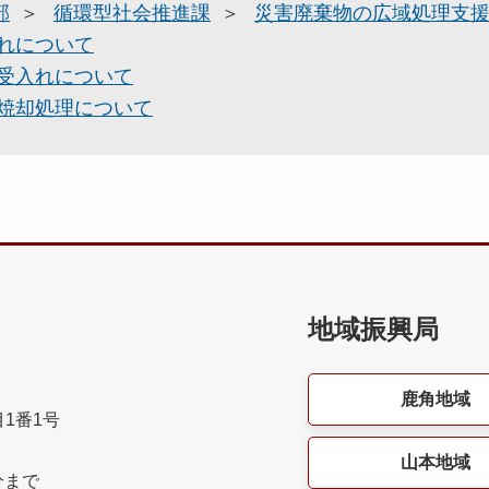
部
循環型社会推進課
災害廃棄物の広域処理支
れについて
受入れについて
焼却処理について
地域振興局
鹿角地域
目1番1号
山本地域
分まで