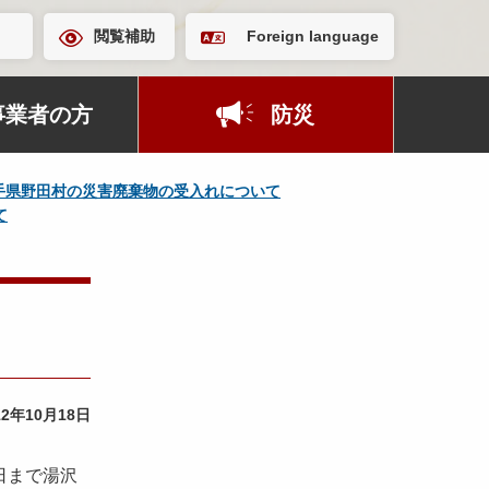
閲覧補助
Foreign language
事業者の方
防災
手県野田村の災害廃棄物の受入れについて
て
12年10月18日
日まで湯沢