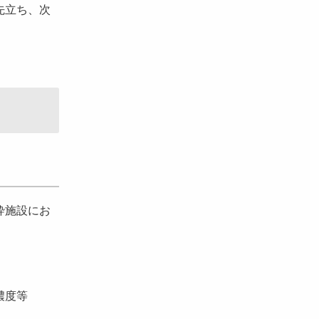
先立ち、次
砕施設にお
濃度等