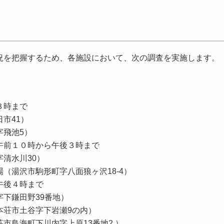
状況を把握するため、各施設において、次の調査を実施
３時まで
市41）
字飛池5）
午前１０時から午後３時まで
清水川30）
（湯沢市駒形町字八面狼ヶ沢18-4）
午後４時まで
下鎌田野39番地）
本荘市土谷字下岩瀬9の内）
市鳥海町下川内字上原13番地2 ）