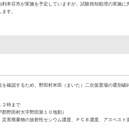
由利本荘市が実施を予定していますが、試験焼却処理の実施に
します。
を確認するため、野田村米田（まいた）二次仮置場の選別破
１２時まで
戸郡野田村大字野田第１０地割）
、災害廃棄物の放射性セシウム濃度、ＰＣＢ濃度、アスベスト