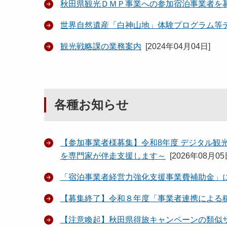
秋田県観光ＤＭＰ事業への参加宿泊事業者を
世界自然遺産「白神山地」体験プログラム等
観光戦略課の業務案内
[
2024年04月04日
]
各種お知らせ
【参加事業者様募集】令和8年度 デジタル観光
を専門家が伴走支援します～
[
2026年08月0
「宿泊事業者経営力強化支援事業費補助金
【募集終了】令和８年度「事業者連携による
【注意喚起】秋田県得旅キャンペーンの類似