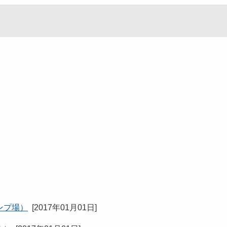
ンプ場）
[
2017年01月01日
]