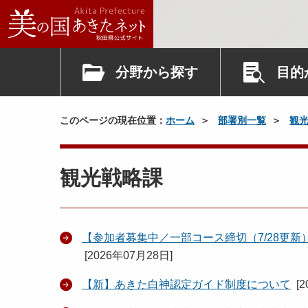
分野から探す
目的
このページの現在位置：
ホーム
部署別一覧
観
観光戦略課
【参加者募集中／一部コース締切（7/28更
[
2026年07月28日
]
【新】あきた白神認定ガイド制度について
[
2