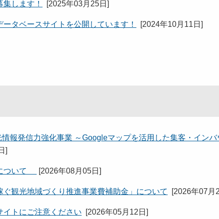
募集します！
[
2025年03月25日
]
データベースサイトを公開しています！
[
2024年10月11日
]
情報発信力強化事業 ～Googleマップを活用した集客・イン
5日
]
」について
[
2026年08月05日
]
稼ぐ観光地域づくり推進事業費補助金」について
[
2026年07月
サイトにご注意ください
[
2026年05月12日
]