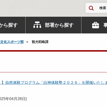
検索
から探す
部署から探す
光文化スポーツ部
観光戦略課
新）】自然体験プログラム「白神体験塾２０２６」を開催いたし
025年04月28日
]