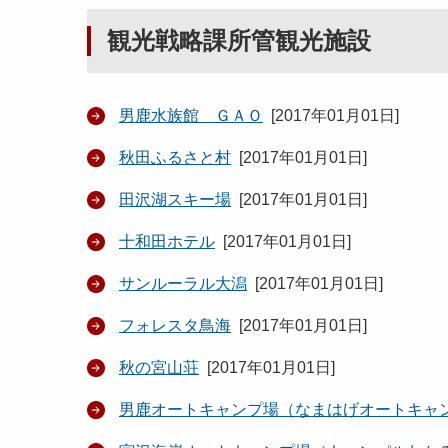
観光戦略課所管観光施設
男鹿水族館 ＧＡＯ
[
2017年01月01日
]
秋田ふるさと村
[
2017年01月01日
]
田沢湖スキー場
[
2017年01月01日
]
十和田ホテル
[
2017年01月01日
]
サンルーラル大潟
[
2017年01月01日
]
フォレスタ鳥海
[
2017年01月01日
]
秋の宮山荘
[
2017年01月01日
]
男鹿オートキャンプ場（なまはげオートキャ