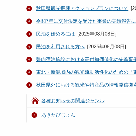
秋田県観光振興アクションプランについて
[
2
令和7年に交付決定を受けた事業の実績報告
民泊を始めるには
[
2025年08月08日
]
民泊を利用される方へ
[
2025年08月08日
]
県内宿泊施設における高付加価値化の先進事
東北・新潟域内の観光流動活性化のための「
秋田県外における観光や特産品の情報発信拠
各種お知らせの関連ジャンル
あきたびじょん