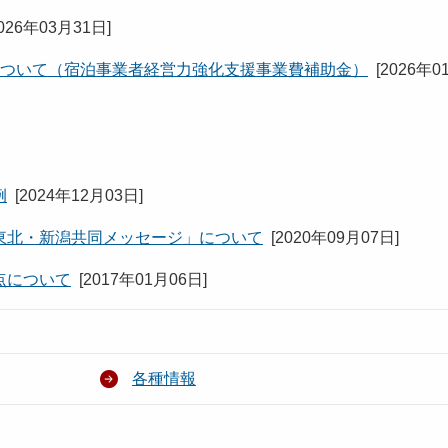
026年03月31日
]
について（宿泊事業者経営力強化支援事業費補助金）
[
2026年0
例
[
2024年12月03日
]
東北・新潟共同メッセージ」について
[
2020年09月07日
]
点について
[
2017年01月06日
]
各種情報