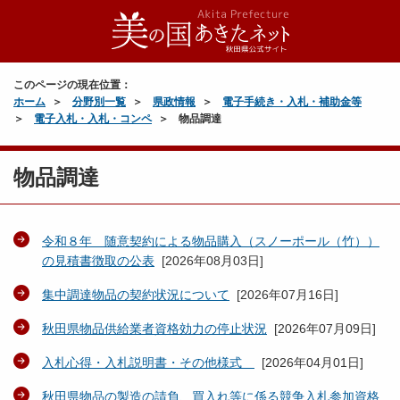
このページの現在位置：
ホーム
分野別一覧
県政情報
電子手続き・入札・補助金等
電子入札・入札・コンペ
物品調達
物品調達
令和８年 随意契約による物品購入（スノーポール（竹））
の見積書徴取の公表
[
2026年08月03日
]
集中調達物品の契約状況について
[
2026年07月16日
]
秋田県物品供給業者資格効力の停止状況
[
2026年07月09日
]
入札心得・入札説明書・その他様式
[
2026年04月01日
]
秋田県物品の製造の請負、買入れ等に係る競争入札参加資格