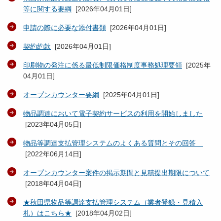
等に関する要綱
[
2026年04月01日
]
申請の際に必要な添付書類
[
2026年04月01日
]
契約約款
[
2026年04月01日
]
印刷物の発注に係る最低制限価格制度事務処理要領
[
2025年
04月01日
]
オープンカウンター要綱
[
2025年04月01日
]
物品調達において電子契約サービスの利用を開始しました
[
2023年04月05日
]
物品等調達支払管理システムのよくある質問とその回答
[
2022年06月14日
]
オープンカウンター案件の掲示期間と見積提出期限について
[
2018年04月04日
]
★秋田県物品等調達支払管理システム（業者登録・見積入
札）はこちら★
[
2018年04月02日
]