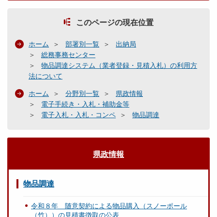
このページの現在位置
ホーム
部署別一覧
出納局
総務事務センター
物品調達システム（業者登録・見積入札）の利用方
法について
ホーム
分野別一覧
県政情報
電子手続き・入札・補助金等
電子入札・入札・コンペ
物品調達
県政情報
物品調達
令和８年 随意契約による物品購入（スノーポール
（竹））の見積書徴取の公表