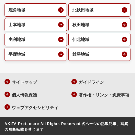
鹿角地域
北秋田地域
山本地域
秋田地域
由利地域
仙北地域
平鹿地域
雄勝地域
サイトマップ
ガイドライン
個人情報保護
著作権・リンク・免責事項
ウェブアクセシビリティ
AKITA Prefecture All Rights Reserved.
各ページの記載記事、写真
の無断転載を禁じます