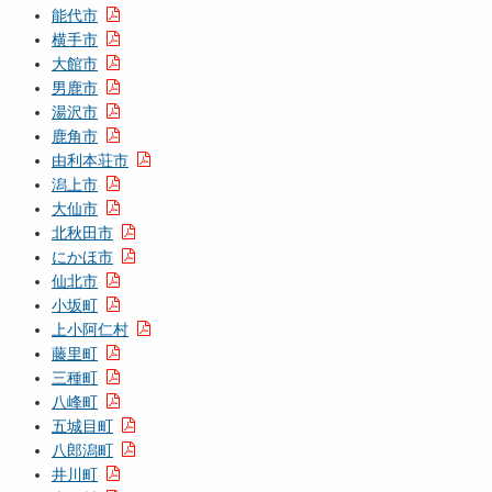
能代市
横手市
大館市
男鹿市
湯沢市
鹿角市
由利本荘市
潟上市
大仙市
北秋田市
にかほ市
仙北市
小坂町
上小阿仁村
藤里町
三種町
八峰町
五城目町
八郎潟町
井川町