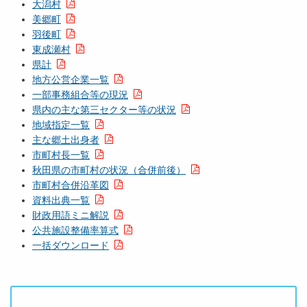
大潟村
美郷町
羽後町
東成瀬村
県計
地方公営企業一覧
一部事務組合等の現況
県内の主な第三セクター等の状況
地域指定一覧
主な郷土出身者
市町村長一覧
秋田県の市町村の状況（合併前後）
市町村合併沿革図
資料出典一覧
財政用語ミニ解説
公共施設整備率算式
一括ダウンロード