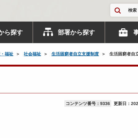
検索
から探す
部署から探す
康・福祉
社会福祉
生活困窮者自立支援制度
生活困窮者自
コンテンツ番号：9336
更新日：
20