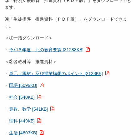
③「特別支援教育 推進資料（ＰＤＦ版）」をダウンロードでき
ます。
④「生徒指導 推進資料（ＰＤＦ版）」をダウンロードできま
す。
＜①一括ダウンロード＞
・
令和６年度 北の教育要覧 [31288KB]
＜②各教科等 推進資料＞
・
単元（題材）及び授業構想のポイント [2128KB]
・
国語 [5095KB]
・
社会 [540KB]
・
算数、数学 [541KB]
・
理科 [449KB]
・
生活 [4803KB]