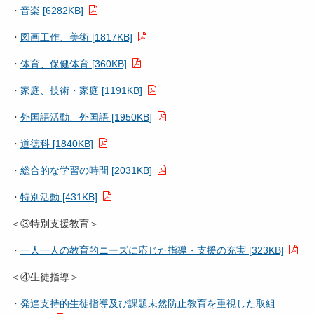
・
音楽 [6282KB]
・
図画工作、美術 [1817KB]
・
体育、保健体育 [360KB]
・
家庭、技術・家庭 [1191KB]
・
外国語活動、外国語 [1950KB]
・
道徳科 [1840KB]
・
総合的な学習の時間 [2031KB]
・
特別活動 [431KB]
＜③特別支援教育＞
・
一人一人の教育的ニーズに応じた指導・支援の充実 [323KB]
＜④生徒指導＞
・
発達支持的生徒指導及び課題未然防止教育を重視した取組