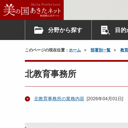
分野から探す
目的
このページの現在位置：
ホーム
部署別一覧
教
北教育事務所
北教育事務所の業務内容
[
2026年04月01日
]