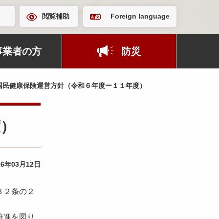
閲覧補助
Foreign language
事業者の方
防災
国民健康保険運営方針（令和６年度ー１１年度）
度）
26年03月12日
８２条の２
推進を図り