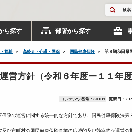
検索
から探す
部署から探す
康・福祉
高齢者・介護・国保
国民健康保険
第３期秋田県
運営方針（令和６年度ー１１年
コンテンツ番号：80109
更新日：
20
保険の運営に関する統一的な方針であり、国民健康保険法第
及び市町村の国民健康保険事業の広域的及び効率的な運営の