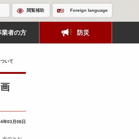
閲覧補助
Foreign language
事業者の方
防災
について
計画
24年03月08日
、次のとお