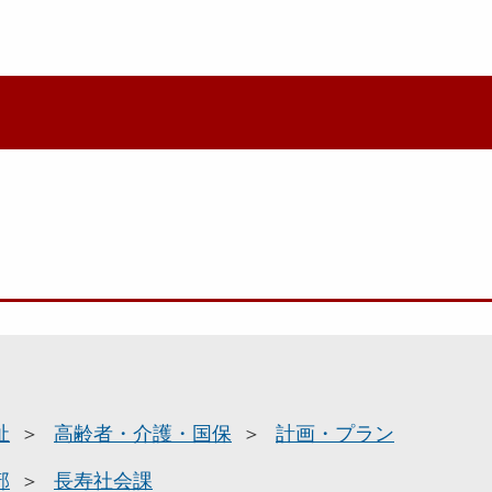
祉
高齢者・介護・国保
計画・プラン
部
長寿社会課