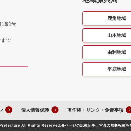
鹿角地域
目1番1号
山本地域
分まで
由利地域
平鹿地域
ン
個人情報保護
著作権・リンク・免責事項
Prefecture All Rights Reserved.
各ページの記載記事、写真の無断転載を