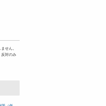
しません。
、反対のみ
。
例等（仮