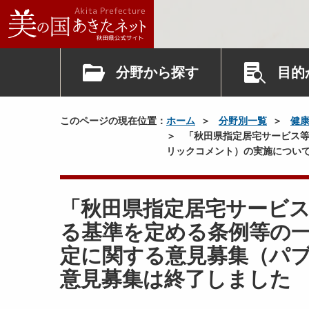
分野から探す
目的
このページの現在位置：
ホーム
分野別一覧
健
「秋⽥県指定居宅サービス等
リックコメント）の実施につい
「秋⽥県指定居宅サービ
る基準を定める条例等の
定に関する意見募集（パ
意見募集は終了しました