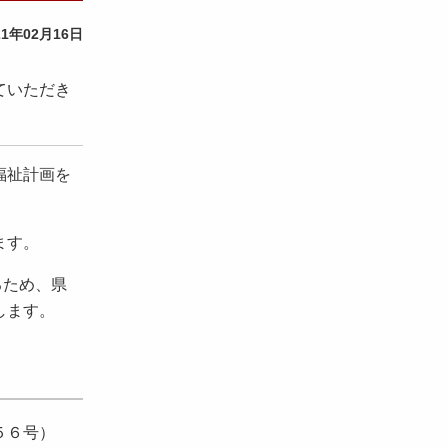
21年02月16日
ていただき
福祉計画を
ます。
るため、県
します。
５６号）