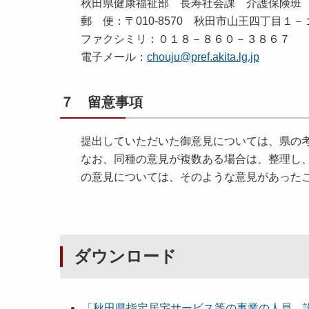
秋田県健康福祉部 長寿社会課 介護保険班
郵 便：〒010-8570 秋田市山王四丁目１－
ファクシミリ：０１８－８６０－３８６７
電子メール：
chouju@pref.akita.lg.jp
７ 留意事項
提出していただいた御意見については、県の
なお、同種の意見が複数ある場合は、整理し
の意見については、そのような意見があった
ダウンロード
「秋⽥県指定居宅サービス等の事業の⼈員、