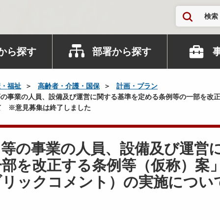
検索
から探す
部署から探す
康・福祉
高齢者・介護・国保
計画・プラン
の事業の⼈員、設備及び運営に関する基準を定める条例等の⼀部を改正
て ※意見募集は終了しました
ス等の事業の⼈員、設備及び運営
⼀部を改正する条例等（仮称）案
ブリックコメント）の実施につい