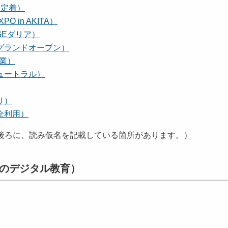
内定着）
O in AKITA）
AGEダリア）
のグランドオープン）
産業）
ニュートラル）
り）
安全利用）
後ろに、読み仮名を記載している箇所があります。）
校生のデジタル教育）