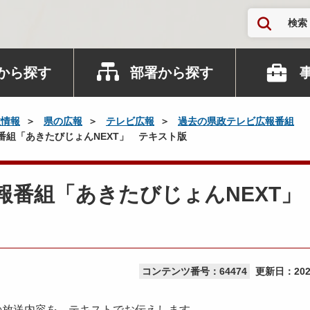
検索
から探す
部署から探す
政情報
県の広報
テレビ広報
過去の県政テレビ広報番組
番組「あきたびじょんNEXT」 テキスト版
報番組「あきたびじょんNEXT」
コンテンツ番号：64474
更新日：
20
の放送内容を、テキストでお伝えします。