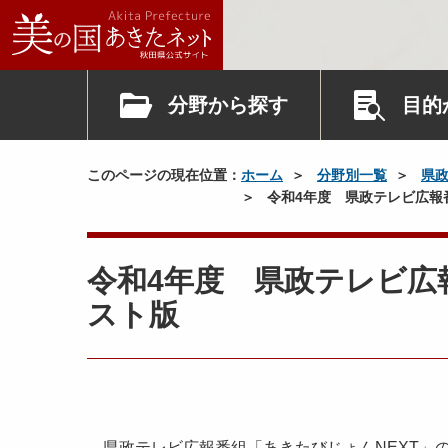
分野から探す
目的
このページの現在位置：
ホーム
分野別一覧
県
令和4年度 県政テレビ広報
令和4年度 県政テレビ広
スト版
県政テレビ広報番組「あきたびじょんNEXT」