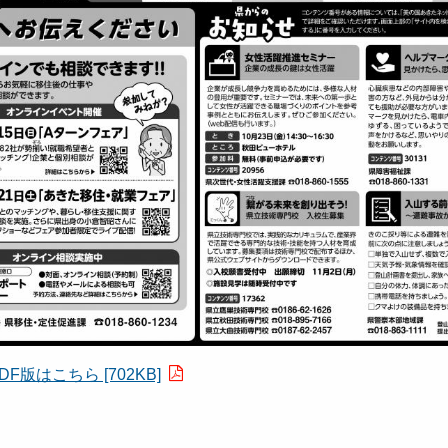
DF版はこちら [702KB]