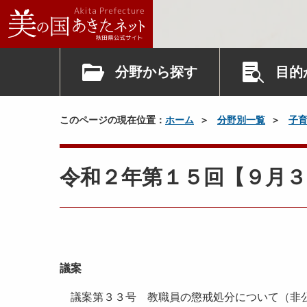
分野から探す
目的
このページの現在位置：
ホーム
分野別一覧
子
令和２年第１５回【９月３
議案
議案第３３号 教職員の懲戒処分について（非公