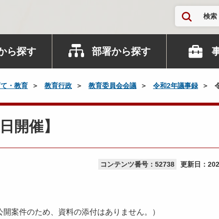
検索
から探す
部署から探す
育て・教育
教育行政
教育委員会会議
令和2年議事録
日開催】
コンテンツ番号：52738
更新日：
20
開案件のため、資料の添付はありません。）