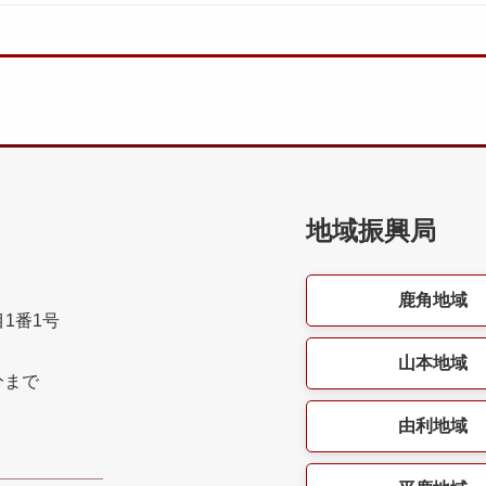
地域振興局
鹿角地域
目1番1号
山本地域
分まで
由利地域