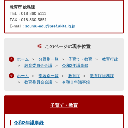
教育庁 総務課
TEL：018-860-5111
FAX：018-860-5851
E-mail：
soumu-edu@pref.akita.lg.jp
このページの現在位置
ホーム
分野別一覧
子育て・教育
教育行政
教育委員会会議
令和2年議事録
ホーム
部署別一覧
教育庁
教育庁総務課
教育委員会会議
令和２年議事録
子育て・教育
令和2年議事録