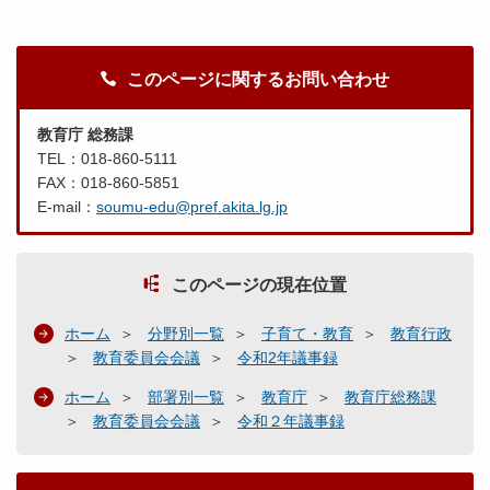
このページに関するお問い合わせ
教育庁 総務課
TEL：018-860-5111
FAX：018-860-5851
E-mail：
soumu-edu@pref.akita.lg.jp
このページの現在位置
ホーム
分野別一覧
子育て・教育
教育行政
教育委員会会議
令和2年議事録
ホーム
部署別一覧
教育庁
教育庁総務課
教育委員会会議
令和２年議事録