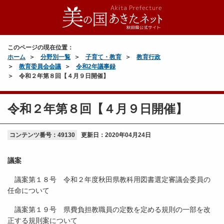
このページの現在位置：
ホーム
分野別一覧
子育て・教育
教育行政
教育委員会会議
令和2年議事録
令和２年第８回【４月９日開催】
令和２年第８回【４月９日開催】
コンテンツ番号：49130
更新日：
2020年04月24日
議案
議案第１８号 令和２年度秋田県教科用図書選定審議会委員の
任命について
議案第１９号 県費負担教職員の定数を定める規則の一部を改
正する規則案について