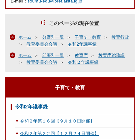
E-mail：
soumu-edu@pref.akita.lg.jp
このページの現在位置
ホーム
分野別一覧
子育て・教育
教育行政
教育委員会会議
令和2年議事録
ホーム
部署別一覧
教育庁
教育庁総務課
教育委員会会議
令和２年議事録
子育て・教育
令和2年議事録
令和２年第１６回【９月１０日開催】
令和２年第２２回【１２月２４日開催】