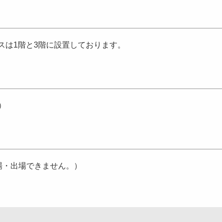
スは1階と3階に設置しております。
）
分は入場・出場できません。）