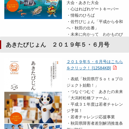
大会・あきた大会
・心はればれゲートキーパー
・情報のひろば
・佐竹びじょん「平成から令和
へ・秋田の出番」
・未来に向かって わかものび
じょん「藤田俊太郎さん」
あきたびじょん ２０１９年５・６月号
２０１９年５・６月号はこちら
をクリック！ [12584KB]
・表紙「秋田県庁Ｓｏｔａプロ
ジェクト始動！」
・つなぐつむぐ あきたの未来
「大潟村松橋ファーム」
・平成３１年度は若者チャレン
ジ予算！
・若者チャレンジ応援事業
・秋田県障害者差別解消推進条