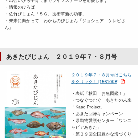
・出会いから子育てまでライフステージを応援します
・情報のひろば
・佐竹びじょん「５Ｇ、技術革新の功罪」
・未来に向かって わかものびじょん「ジョシュア ケレビさ
ん」
あきたびじょん ２０１９年７・８月号
２０１９年７・８月号はこちら
をクリック！ [15610KB]
・表紙「秋田 お魚図鑑！」
・つなぐつむぐ あきたの未来
「Kaag Project」
・あきた回帰キャンペーン
・県動物愛護センター「ワンニ
ャピアあきた」
・第３９回全国豊かな海づくり