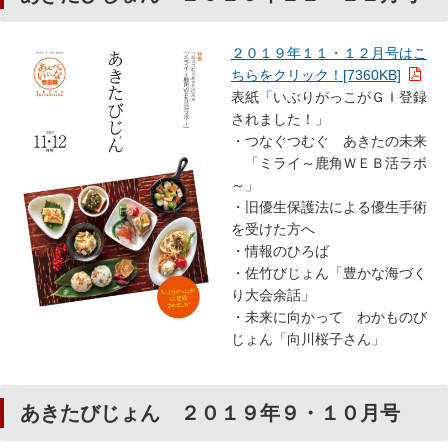
２０１９年１１・１２月号はこ
ちらをクリック！[7360KB]
表紙「いぶりがっこがＧＩ登録
されました！」
・つなぐつむぐ あきたの未来
「ミライ～鹿角ＷＥＢ活ラボ
～」
・旧優生保護法による優生手術
を受けた方へ
・情報のひろば
・佐竹びじょん「豊かな海づく
り大会余話」
・未来に向かって わかものび
じょん「向川桜子さん」
あきたびじょん ２０１９年９・１０月号