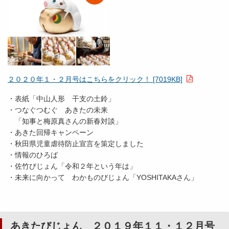
２０２０年１・２月号はこちらをクリック！ [7019KB]
・表紙「中山人形 干支の土鈴」
・つなぐつむぐ あきたの未来
「知事と梅原真さんの新春対談」
・あきた回帰キャンペーン
・秋田県児童虐待防止宣言を策定しました
・情報のひろば
・佐竹びじょん「令和２年という年は」
・未来に向かって わかものびじょん「YOSHITAKAさん」
あきたびじょん ２０１９年１１・１２月号