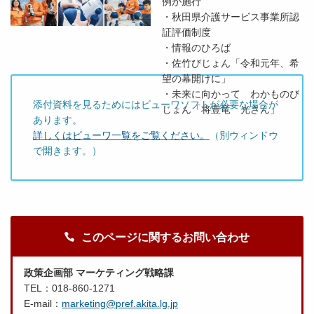
例が施行
・秋田県介護サービス事業所認
証評価制度
・情報のひろば
・佐竹びじょん「令和元年、希
望の幕開けに」
・未来に向かって わかものび
添付資料を見るためにはビューワソフトが必要な場合が
じょん「将豊竜 光さん」
あります。
詳しくはビューワ一覧をご覧ください。
（別ウィンドウ
で開きます。）
このページに関するお問い合わせ
政策企画部 マーケティング戦略課
TEL：018-860-1271
E-mail：
marketing@pref.akita.lg.jp