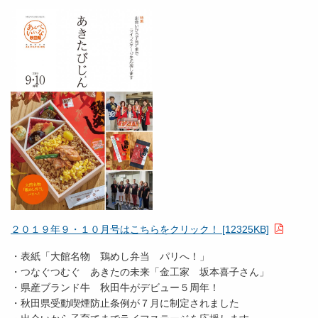
２０１９年９・１０月号はこちらをクリック！ [12325KB]
・表紙「大館名物 鶏めし弁当 パリへ！」
・つなぐつむぐ あきたの未来「金工家 坂本喜子さん」
・県産ブランド牛 秋田牛がデビュー５周年！
・秋田県受動喫煙防止条例が７月に制定されました