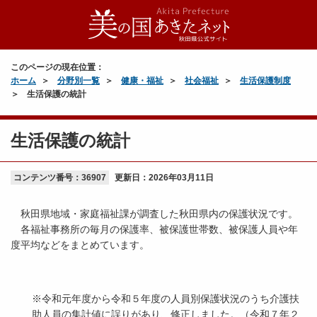
このページの現在位置：
ホーム
分野別一覧
健康・福祉
社会福祉
生活保護制度
生活保護の統計
生活保護の統計
コンテンツ番号：36907
更新日：
2026年03月11日
秋田県地域・家庭福祉課が調査した秋田県内の保護状況です。
各福祉事務所の毎月の保護率、被保護世帯数、被保護人員や年
度平均などをまとめています。
※令和元年度から令和５年度の人員別保護状況のうち介護扶
助人員の集計値に誤りがあり、修正しました。（令和７年２