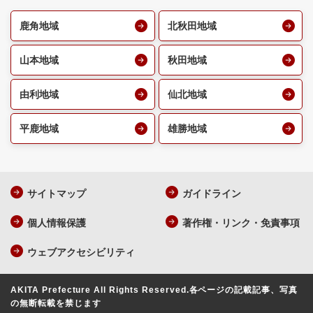
鹿角地域
北秋田地域
山本地域
秋田地域
由利地域
仙北地域
平鹿地域
雄勝地域
サイトマップ
ガイドライン
個人情報保護
著作権・リンク・免責事項
ウェブアクセシビリティ
AKITA Prefecture All Rights Reserved.
各ページの記載記事、写真
の無断転載を禁じます