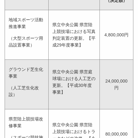
（決定額）
地域スポーツ活動
県立中央公園 県営陸
推進事業
上競技場における写真
4
,
800
,
000円
（大型スポーツ用
判定装置の更新。【平
品設置事業）
成29年度事業】
グラウンド芝生化
県立中央公園 県営庭
事業
球場における人工芝の
24
,
000
,
000
更新。【平成30年度
（人工芝生化改
円
事業】
設）
県営陸上競技場改
県立中央公園 県営陸
修事業
上競技場におけるトラ
80
,
000
,
000
（スポーツ競技施